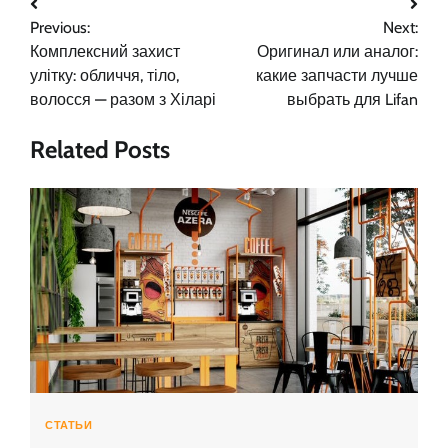
Навигация
Previous:
Next:
по
Комплексний захист
Оригинал или аналог:
записям
улітку: обличчя, тіло,
какие запчасти лучше
волосся — разом з Хіларі
выбрать для Lifan
Related Posts
СТАТЬИ