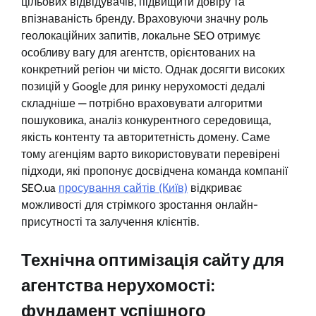
цільових відвідувачів, підвищити довіру та
впізнаваність бренду. Враховуючи значну роль
геолокаційних запитів, локальне SEO отримує
особливу вагу для агентств, орієнтованих на
конкретний регіон чи місто. Однак досягти високих
позицій у Google для ринку нерухомості дедалі
складніше — потрібно враховувати алгоритми
пошуковика, аналіз конкурентного середовища,
якість контенту та авторитетність домену. Саме
тому агенціям варто використовувати перевірені
підходи, які пропонує досвідчена команда компанії
SEO.ua
просування сайтів (Київ)
відкриває
можливості для стрімкого зростання онлайн-
присутності та залучення клієнтів.
Технічна оптимізація сайту для
агентства нерухомості:
фундамент успішного