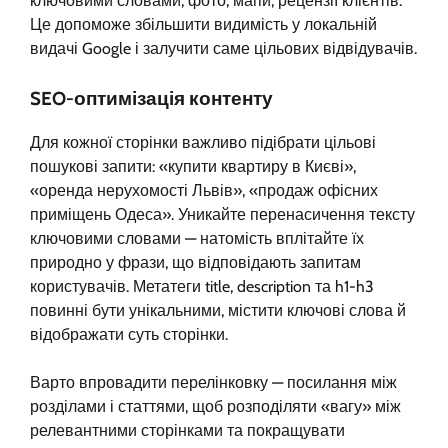
ключовими словами, фото, мапи, рецензії клієнтів.
Це допоможе збільшити видимість у локальній
видачі Google і залучити саме цільових відвідувачів.
SEO-оптимізація контенту
Для кожної сторінки важливо підібрати цільові
пошукові запити: «купити квартиру в Києві»,
«оренда нерухомості Львів», «продаж офісних
приміщень Одеса». Уникайте перенасичення тексту
ключовими словами — натомість вплітайте їх
природно у фрази, що відповідають запитам
користувачів. Метатеги title, description та h1-h3
повинні бути унікальними, містити ключові слова й
відображати суть сторінки.
Варто впровадити перелінковку — посилання між
розділами і статтями, щоб розподіляти «вагу» між
релевантними сторінками та покращувати