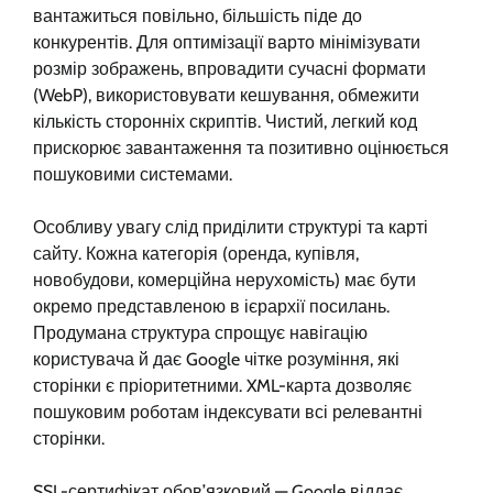
вантажиться повільно, більшість піде до
конкурентів. Для оптимізації варто мінімізувати
розмір зображень, впровадити сучасні формати
(WebP), використовувати кешування, обмежити
кількість сторонніх скриптів. Чистий, легкий код
прискорює завантаження та позитивно оцінюється
пошуковими системами.
Особливу увагу слід приділити структурі та карті
сайту. Кожна категорія (оренда, купівля,
новобудови, комерційна нерухомість) має бути
окремо представленою в ієрархії посилань.
Продумана структура спрощує навігацію
користувача й дає Google чітке розуміння, які
сторінки є пріоритетними. XML-карта дозволяє
пошуковим роботам індексувати всі релевантні
сторінки.
SSL-сертифікат обов’язковий — Google віддає