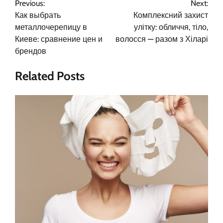
Previous:
Next:
по
Как выбрать
Комплексний захист
записям
металлочерепицу в
улітку: обличчя, тіло,
Киеве: сравнение цен и
волосся — разом з Хіларі
брендов
Related Posts