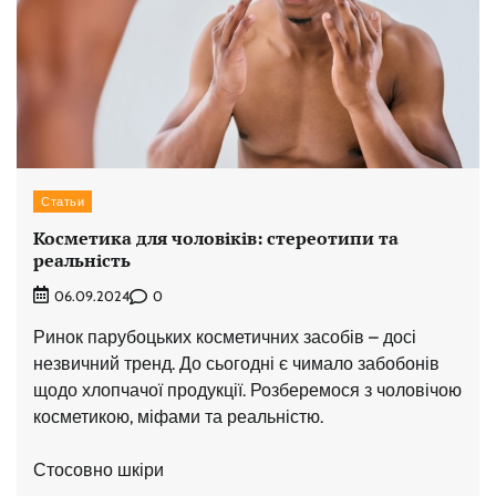
Статьи
Косметика для чоловіків: стереотипи та
реальність
0
06.09.2024
Ринок парубоцьких косметичних засобів – досі
незвичний тренд. До сьогодні є чимало забобонів
щодо хлопчачої продукції. Розберемося з чоловічою
косметикою, міфами та реальністю.
Стосовно шкіри