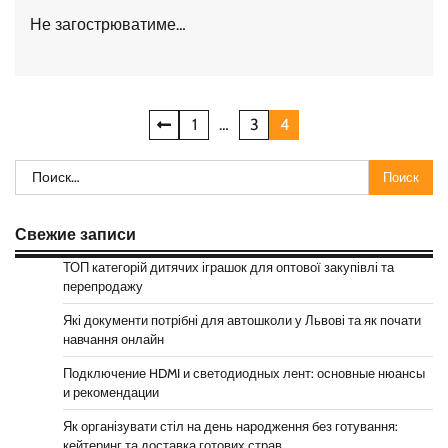
Не загострюватиме…
Навигация
1
…
3
4
по
Найти:
записям
Свежие записи
ТОП категорій дитячих іграшок для оптової закупівлі та
перепродажу
Які документи потрібні для автошколи у Львові та як почати
навчання онлайн
Подключение HDMI и светодиодных лент: основные нюансы
и рекомендации
Як організувати стіл на день народження без готування:
кейтеринг та доставка готових страв