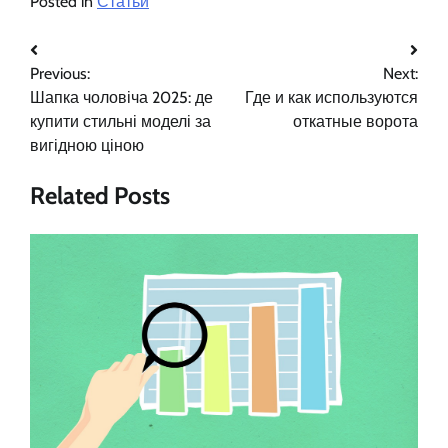
Posted in
Статьи
Навигация
Previous:
Next:
по
Шапка чоловіча 2025: де
Где и как используются
записям
купити стильні моделі за
откатные ворота
вигідною ціною
Related Posts