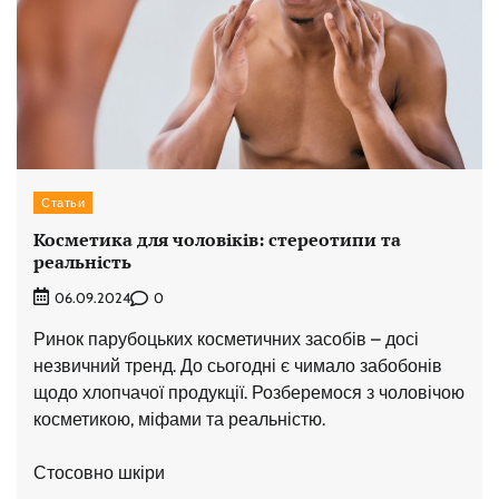
Статьи
Косметика для чоловіків: стереотипи та
реальність
0
06.09.2024
Ринок парубоцьких косметичних засобів – досі
незвичний тренд. До сьогодні є чимало забобонів
щодо хлопчачої продукції. Розберемося з чоловічою
косметикою, міфами та реальністю.
Стосовно шкіри