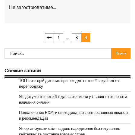
Не загострюватиме…
Навигация
1
…
3
4
по
Найти:
записям
Свежие записи
ТОП категорій дитячих іграшок для оптової закупівлі та
перепродажу
Які документи потрібні для автошколи у Львові та як почати
навчання онлайн
Подключение HDMI и светодиодных лент: основные нюансы
и рекомендации
Як організувати стіл на день народження без готування:
кейтеринг та доставка готових страв